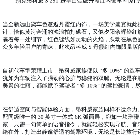
—— 别克昂科威 S 25T 进享白金版丹霞红内饰车型惊艳
当全新远山黛车色邂逅丹霞红内饰，一场美学盛宴就此
计，恰似黄河奔涌的浊浪拍打礁石，又似夕阳余晖染红
裹着每一处细节，红色缝线如灵动的火焰，跃动在黑色的
众多年轻用户的青睐，此次昂科威 S 丹霞红内饰限量
自初代车型荣耀上市，昂科威家族便以 “多 10%” 
犹如为车辆注入了强劲的心脏与稳健的双腿。无论是在
美景的壮丽，都能赋予驾驶者 “多 10%” 的驾控豪情
在舒适空间与智能体验方面，昂科威家族同样不遗余力
配同级唯一的 30 英寸一体式 6K 弧面屏，宛如一
家，只需一句简单的语音指令，就能轻松实现导航、音乐
绝在外，打造出静谧舒适的驾乘环境，无论是长途旅行还是