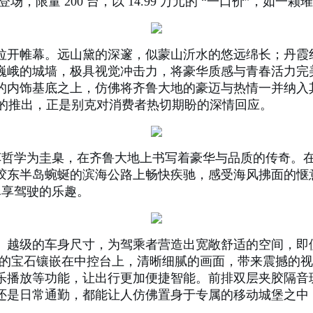
登场，限量 200 台，以 14.99 万元的 “一口价”，如
拉开帷幕。远山黛的深邃，似蒙山沂水的悠远绵长；丹霞
巍峨的城墙，极具视觉冲击力，将豪华质感与青春活力完
内饰基底之上，仿佛将齐鲁大地的豪迈与热情一并纳入其中
版的推出，正是别克对消费者热切期盼的深情回应。
的造车哲学为圭臬，在齐鲁大地上书写着豪华与品质的传奇。
胶东半岛蜿蜒的滨海公路上畅快疾驰，感受海风拂面的惬
，尽享驾驶的乐趣。
。越级的车身尺寸，为驾乘者营造出宽敞舒适的空间，即
块璀璨的宝石镶嵌在中控台上，清晰细腻的画面，带来震撼
播放等功能，让出行更加便捷智能。前排双层夹胶隔音玻
日常通勤，都能让人仿佛置身于专属的移动城堡之中，享受