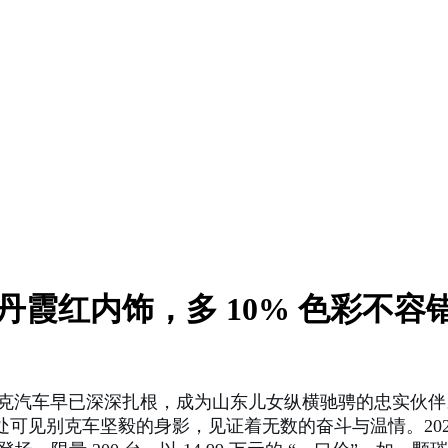
S 丹霞红内饰，多 10% 色彩不容
克汽车早已深深扎根，成为山东儿女纵横驰骋的忠实伙伴。
见别克车坚毅的身影，见证着无数的奋斗与温情。2025 年