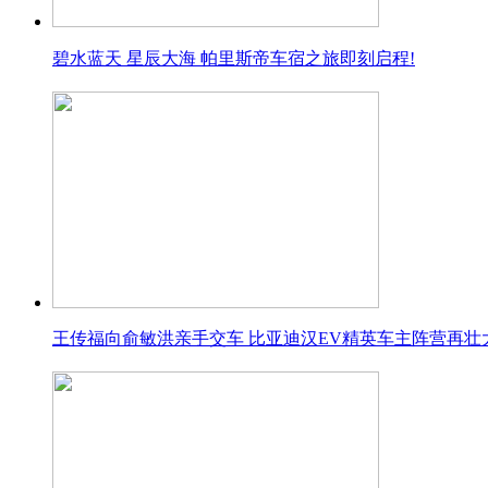
碧水蓝天 星辰大海 帕里斯帝车宿之旅即刻启程!
王传福向俞敏洪亲手交车 比亚迪汉EV精英车主阵营再壮