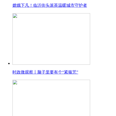
嫦娥下凡！临沂街头派茶温暖城市守护者
时政微观察丨脑子里要有个“紧箍咒”