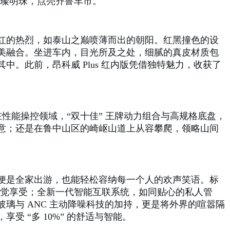
一颗璀璨明珠，点亮齐鲁车市。
红的热烈，如泰山之巅喷薄而出的朝阳。红黑撞色的设
美融合。坐进车内，目光所及之处，细腻的真皮材质包
。此前，昂科威 Plus 红内版凭借独特魅力，收获了
在性能操控领域，“双十佳” 王牌动力组合与高规格底盘，
意；还是在鲁中山区的崎岖山道上从容攀爬，领略山间
便是全家出游，也能轻松容纳每一个人的欢声笑语。标
的视觉享受；全新一代智能互联系统，如同贴心的私人管
璃与 ANC 主动降噪科技的加持，更是将外界的喧嚣隔
 “多 10%” 的舒适与智能。