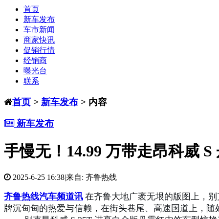
首页
新车发布
车市新闻
商家快讯
促销行情
经销商
曝光台
联系
首页
>
新车发布
> 内容
新车发布
手慢无！14.99 万带走昂科威 
2025-6-25 16:38
|
来自: 齐鲁热线
齐鲁热线汽车频道讯
在齐鲁大地广袤无垠的版图上，别
牌沉甸甸的热爱与信赖，在街头巷尾、高速国道上，随处可