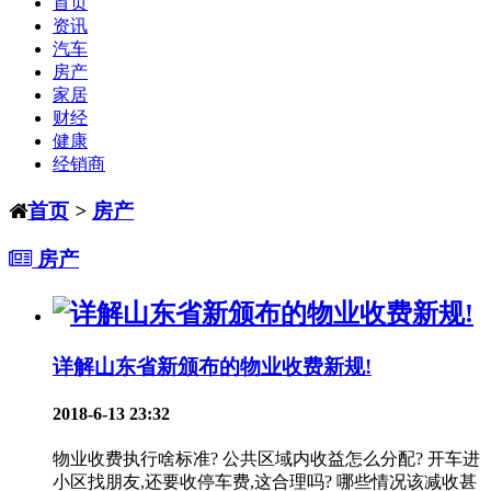
首页
资讯
汽车
房产
家居
财经
健康
经销商
首页
>
房产
房产
详解山东省新颁布的物业收费新规!
2018-6-13 23:32
物业收费执行啥标准? 公共区域内收益怎么分配? 开车进
小区找朋友,还要收停车费,这合理吗? 哪些情况该减收甚