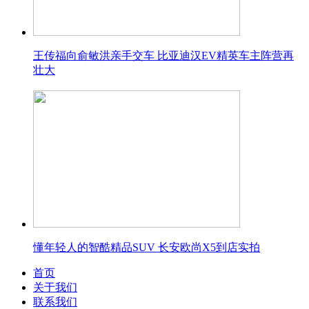
王传福向俞敏洪亲手交车 比亚迪汉EV精英车主阵营再
壮大
懂年轻人的智酷精品SUV 长安欧尚X5到店实拍
首页
关于我们
联系我们