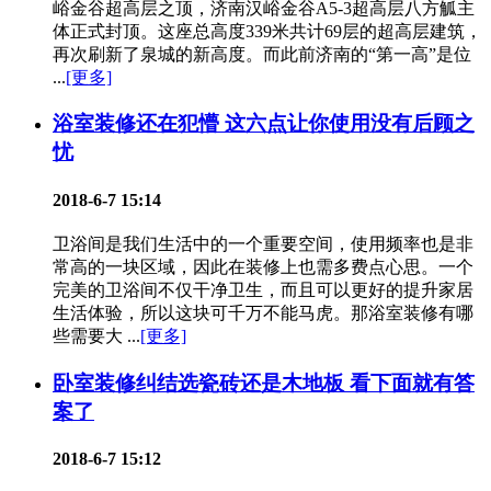
峪金谷超高层之顶，济南汉峪金谷A5-3超高层八方觚主
体正式封顶。这座总高度339米共计69层的超高层建筑，
再次刷新了泉城的新高度。而此前济南的“第一高”是位
...
[更多]
浴室装修还在犯懵 这六点让你使用没有后顾之
忧
2018-6-7 15:14
卫浴间是我们生活中的一个重要空间，使用频率也是非
常高的一块区域，因此在装修上也需多费点心思。一个
完美的卫浴间不仅干净卫生，而且可以更好的提升家居
生活体验，所以这块可千万不能马虎。那浴室装修有哪
些需要大 ...
[更多]
卧室装修纠结选瓷砖还是木地板 看下面就有答
案了
2018-6-7 15:12