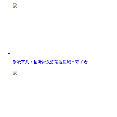
嫦娥下凡！临沂街头派茶温暖城市守护者