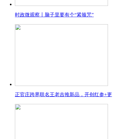
时政微观察丨脑子里要有个“紧箍咒”
正官庄跨界联名王老吉推新品，开创红参+更