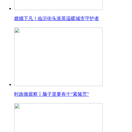
嫦娥下凡！临沂街头派茶温暖城市守护者
时政微观察丨脑子里要有个“紧箍咒”