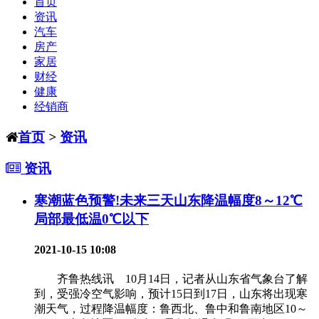
首页
资讯
汽车
房产
家居
财经
健康
经销商
首页
>
资讯
资讯
寒潮蓝色预警!未来三天山东降温幅度8～12℃
局部最低温0℃以下
2021-10-15 10:08
齐鲁热线讯 10月14日，记者从山东省气象台了解
到，受强冷空气影响，预计15日到17日，山东将出现寒
潮天气，过程降温幅度：鲁西北、鲁中和鲁南地区10～