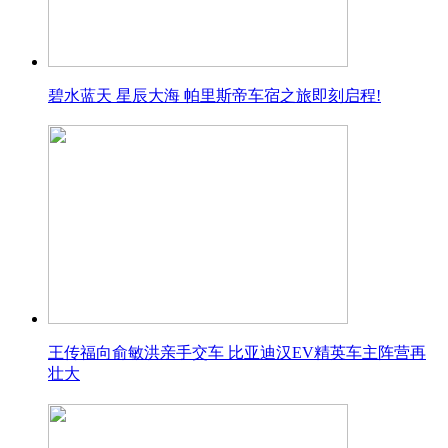
碧水蓝天 星辰大海 帕里斯帝车宿之旅即刻启程!
王传福向俞敏洪亲手交车 比亚迪汉EV精英车主阵营再
壮大