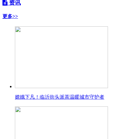
资讯
更多>>
嫦娥下凡！临沂街头派茶温暖城市守护者