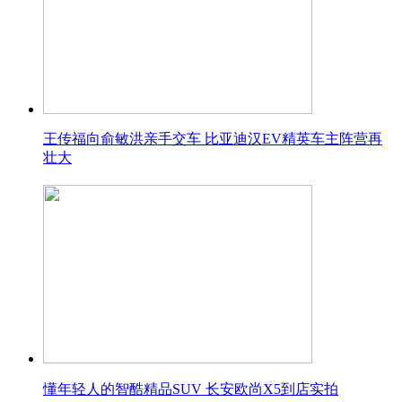
王传福向俞敏洪亲手交车 比亚迪汉EV精英车主阵营再
壮大
懂年轻人的智酷精品SUV 长安欧尚X5到店实拍