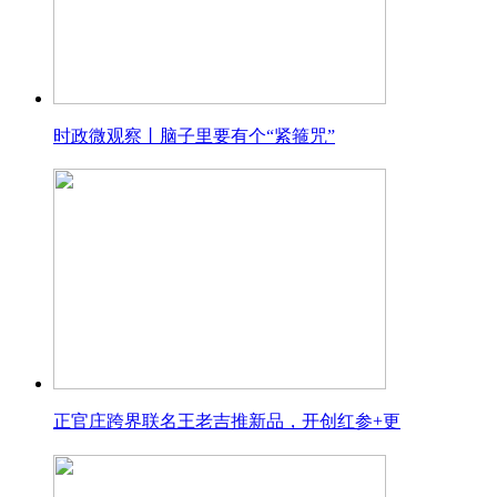
时政微观察丨脑子里要有个“紧箍咒”
正官庄跨界联名王老吉推新品，开创红参+更