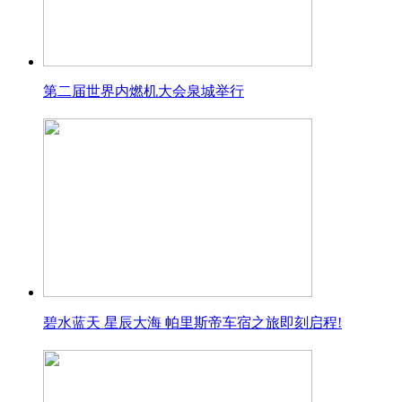
第二届世界内燃机大会泉城举行
碧水蓝天 星辰大海 帕里斯帝车宿之旅即刻启程!