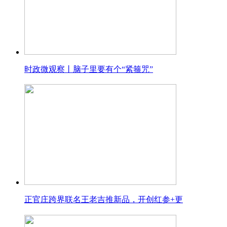
时政微观察丨脑子里要有个“紧箍咒”
正官庄跨界联名王老吉推新品，开创红参+更