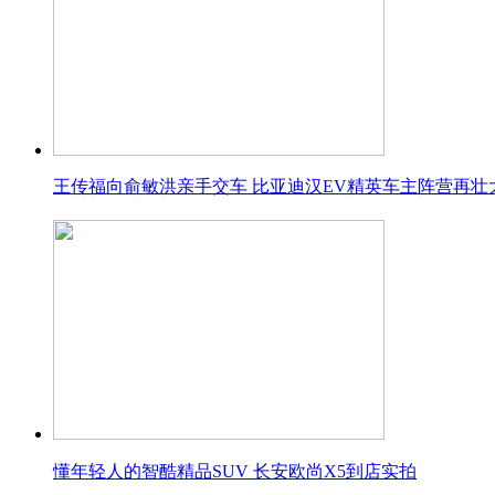
王传福向俞敏洪亲手交车 比亚迪汉EV精英车主阵营再壮
懂年轻人的智酷精品SUV 长安欧尚X5到店实拍