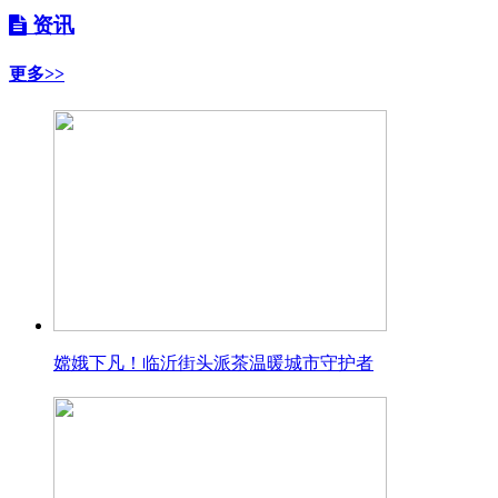
资讯
更多>>
嫦娥下凡！临沂街头派茶温暖城市守护者