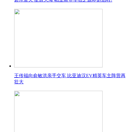
王传福向俞敏洪亲手交车 比亚迪汉EV精英车主阵营再
壮大