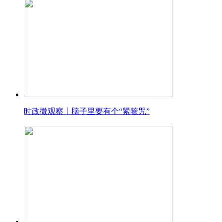
时政微观察丨脑子里要有个“紧箍咒”