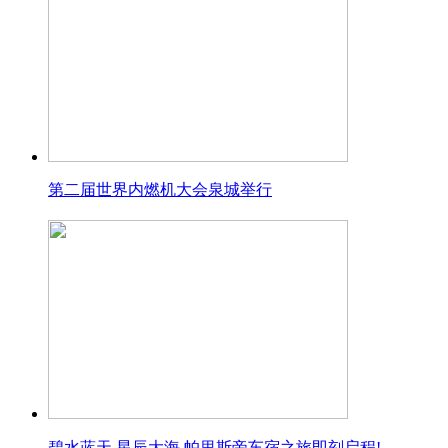
第二届世界内燃机大会泉城举行
碧水蓝天 星辰大海 帕里斯帝车宿之旅即刻启程!