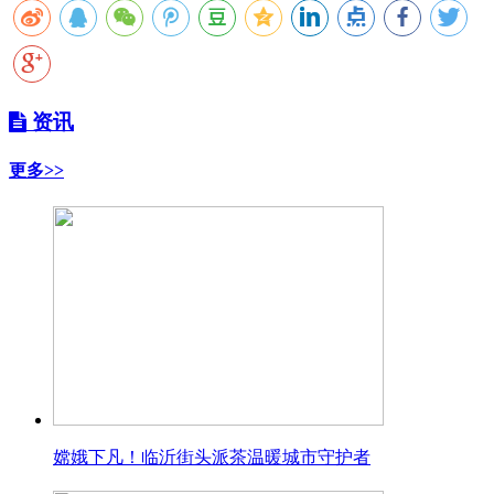
资讯
更多>>
嫦娥下凡！临沂街头派茶温暖城市守护者