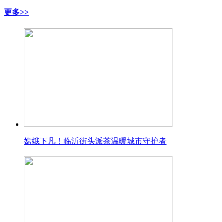
更多>>
嫦娥下凡！临沂街头派茶温暖城市守护者