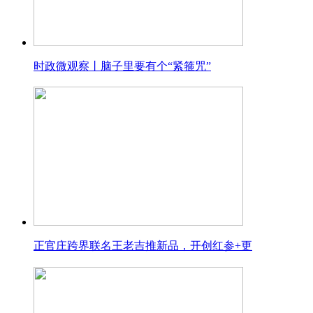
时政微观察丨脑子里要有个“紧箍咒”
正官庄跨界联名王老吉推新品，开创红参+更