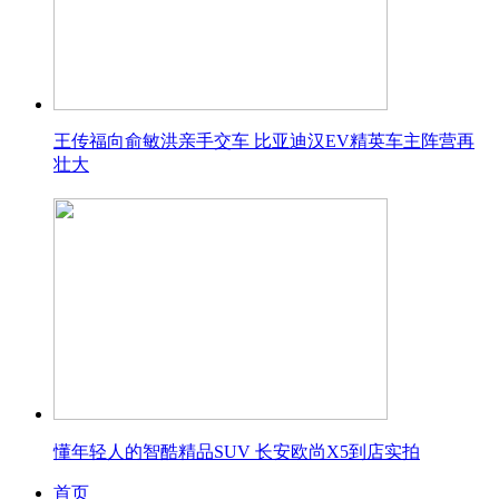
王传福向俞敏洪亲手交车 比亚迪汉EV精英车主阵营再
壮大
懂年轻人的智酷精品SUV 长安欧尚X5到店实拍
首页