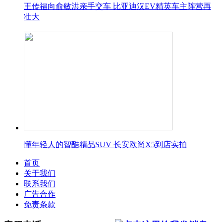
王传福向俞敏洪亲手交车 比亚迪汉EV精英车主阵营再
壮大
懂年轻人的智酷精品SUV 长安欧尚X5到店实拍
首页
关于我们
联系我们
广告合作
免责条款