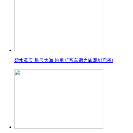
碧水蓝天 星辰大海 帕里斯帝车宿之旅即刻启程!