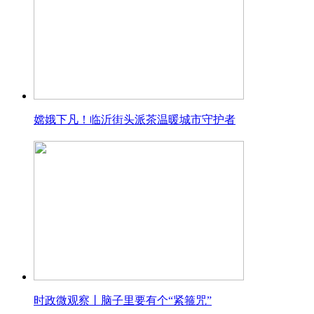
嫦娥下凡！临沂街头派茶温暖城市守护者
时政微观察丨脑子里要有个“紧箍咒”