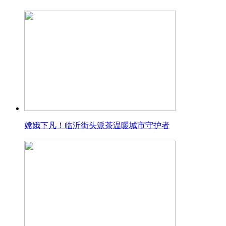
嫦娥下凡！临沂街头派茶温暖城市守护者