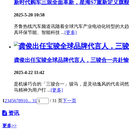
新时代购车三观全面革新，星海S7重新定义旗
2025-5-20 10:58
齐鲁热线汽车频道讯随着全球汽车产业电动化转型的大趋
具环保节能、智能科技 ...
[更多]
龚俊出任宝骏全球品牌代言人，三骏合一共赴愉
2025-4-22 11:42
是机缘巧合的「三骏合一」骏马，是灵动逸风的代名词然而
马精神为用户打 ...
[更多]
1
2
3
4
5
6
7
8
9
10
... 31
/ 31 页
下一页
资讯
更多>>