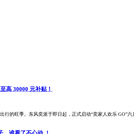
高 30000 元补贴！
旺季。东风奕派于即日起，正式启动“奕家人欢乐 GO”六月限时购
子，谁看了不心动 ！