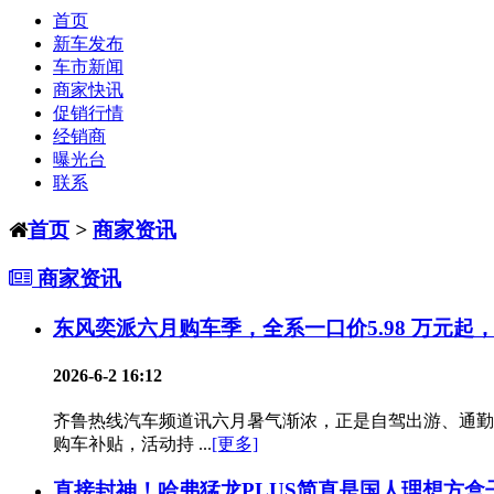
首页
新车发布
车市新闻
商家快讯
促销行情
经销商
曝光台
联系
首页
>
商家资讯
商家资讯
东风奕派六月购车季，全系一口价5.98 万元起，至
2026-6-2 16:12
齐鲁热线汽车频道讯六月暑气渐浓，正是自驾出游、通勤出行的
购车补贴，活动持 ...
[更多]
直接封神！哈弗猛龙PLUS简直是国人理想方盒