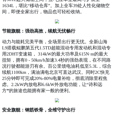
1634L，堪比“移动仓库”。加上全车39处人性化储物空
间，即便全家出行，物品也可轻松收纳。
节能旗舰：强劲高效，续航无忧畅行
动力与能耗完美平衡，全场景出行更无忧。全新山海
L9搭载鲲鹏第五代1.5TD超能混动专用发动机和混动专
用2DHT变速箱， 314kW的最大功率及615N·m的最大
扭矩，拥有0 - 50km/h加速3.4秒的强劲表现，在不同路
况行驶都能游刃有余。百公里馈电油耗低至5.3L，综合
续航1100km，满油满电北京可直达武汉。同时2C快充
25分钟即可完成20%-80%电量补给，彻底消除里程焦
虑。2.2kW内放电和6.6kW外放电功能，让“诗和远
方
”
的旅途也能拥有家一般的便利。
安全旗舰：钢筋铁骨，全维守护出行