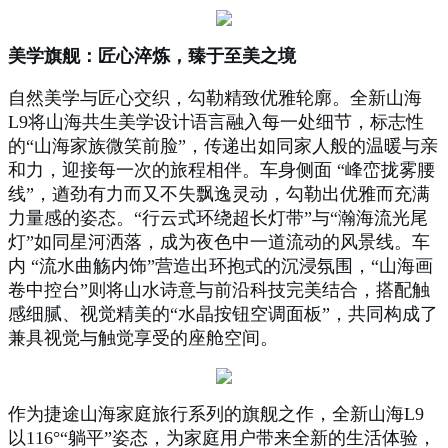
美学旗舰：匠心淬炼，臻于至美之境
自然美学与匠心交织，勾勒精致优雅轮廓。全新山海
L9将山海共生美学设计语言融入每一处细节，标志性
的“山海家族微笑前脸”，传递出如同家人般的温暖与亲
和力，迎接每一次的旅程相伴。车身侧面 “峰峦拢雾腰
线”，遒劲有力而又不失飘逸灵动，勾勒出优雅而充满
力量感的姿态。“行云式环绕超长灯带”与“瀚海流光尾
灯”如同星河洒落，成为夜色中一道流动的风景线。车
内 “流水曲觞内饰”营造出环抱式的沉浸氛围，“山海画
卷中控台”则将山水诗意与前沿科技完美结合，搭配触
感细腻、视觉精美的“水晶按钮空调面板”，共同构成了
兼具视觉与触觉享受的座舱空间。
作为捷途山海家庭旅行系列的旗舰之作，全新山海L9
以116°“躺平”姿态，为家庭用户带来全新的生活体验，