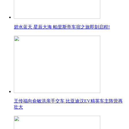
碧水蓝天 星辰大海 帕里斯帝车宿之旅即刻启程!
王传福向俞敏洪亲手交车 比亚迪汉EV精英车主阵营再
壮大