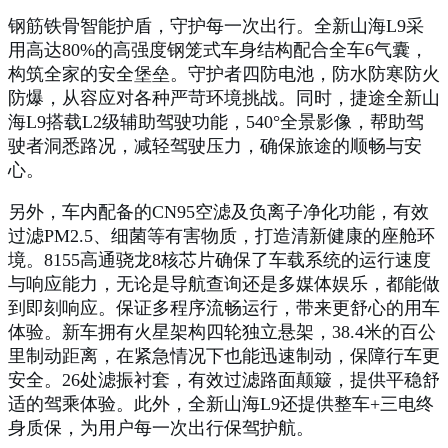
钢筋铁骨智能护盾，守护每一次出行。全新山海L9采
用高达80%的高强度钢笼式车身结构配合全车6气囊，
构筑全家的安全堡垒。守护者四防电池，防水防寒防火
防爆，从容应对各种严苛环境挑战。同时，捷途全新山
海L9搭载L2级辅助驾驶功能，540°全景影像，帮助驾
驶者洞悉路况，减轻驾驶压力，确保旅途的顺畅与安
心。
另外，车内配备的CN95空滤及负离子净化功能，有效
过滤PM2.5、细菌等有害物质，打造清新健康的座舱环
境。8155高通骁龙8核芯片确保了车载系统的运行速度
与响应能力，无论是导航查询还是多媒体娱乐，都能做
到即刻响应。保证多程序流畅运行，带来更舒心的用车
体验。新车拥有火星架构四轮独立悬架，38.4米的百公
里制动距离，在紧急情况下也能迅速制动，保障行车更
安全。26处滤振衬套，有效过滤路面颠簸，提供平稳舒
适的驾乘体验。此外，全新山海L9还提供整车+三电终
身质保，为用户每一次出行保驾护航。