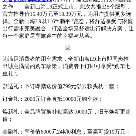
之作——全新山海L9正式上市。
此次共推出
5个版型，
官方指导价
16.
4
9万元至1
8
.
3
9万元，为用户提供更多选
择。
全新山海
L9以116°“躺平”
姿态
，
将舒适享受与家庭
出行需求完美融合
，
打造全场景舒适出行解决方案，
让
每一
个家庭
尽享旅途中的幸福与从容。
为满足消费者的用车需求，全新山海L9上市即同步推
出诚意满满的购车政策，消费者下订即可享受“购车七
重礼”。
舒适礼：下订即赠送价值799元舒云软头枕一套；
订金礼：2000元订金直抵10000元购车款；
焕新礼：全品牌置换补贴高达10000元，旧车焕新更超
值；
金融礼：享价值6000元24期0利息，至高可贷10万元；