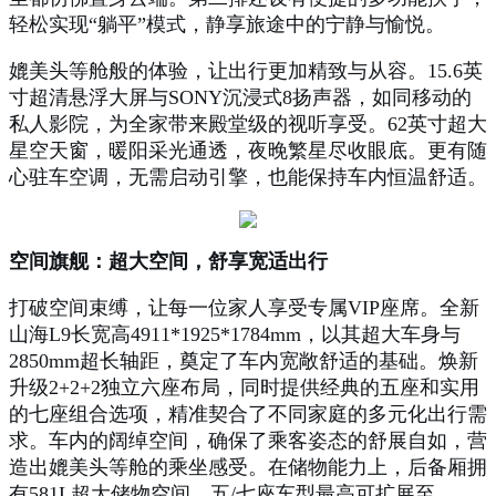
轻松实现“躺平”模式，静享旅途中的宁静与愉悦。
媲美头等舱般的体验，让出行更加精致与从容。15.6英
寸超清悬浮大屏与SONY沉浸式8扬声器，如同移动的
私人影院，为全家带来殿堂级的视听享受。62英寸超大
星空天窗，暖阳采光通透，夜晚繁星尽收眼底。更有随
心驻车空调，无需启动引擎，也能保持车内恒温舒适。
空间旗舰：超大空间，舒享宽适出行
打破空间束缚，让每一位家人享受专属VIP座席。全新
山海L9长宽高4911*1925*1784mm，以其超大车身与
2850mm超长轴距，奠定了车内宽敞舒适的基础。焕新
升级2+2+2独立六座布局，同时提供经典的五座和实用
的七座组合选项，精准契合了不同家庭的多元化出行需
求。车内的阔绰空间，确保了乘客姿态的舒展自如，营
造出媲美头等舱的乘坐感受。在储物能力上，后备厢拥
有581L超大储物空间，五/七座车型最高可扩展至