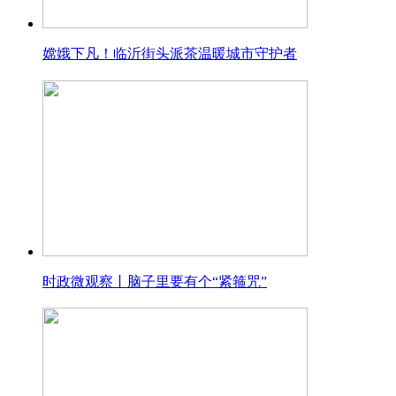
嫦娥下凡！临沂街头派茶温暖城市守护者
时政微观察丨脑子里要有个“紧箍咒”