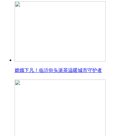
嫦娥下凡！临沂街头派茶温暖城市守护者