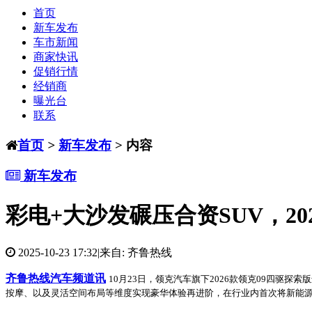
首页
新车发布
车市新闻
商家快讯
促销行情
经销商
曝光台
联系
首页
>
新车发布
> 内容
新车发布
彩电+大沙发碾压合资SUV，202
2025-10-23 17:32
|
来自: 齐鲁热线
齐鲁热线汽车频道讯
10月2
3
日，领克汽车旗下
2026
款
领克
09
四驱探索版
按摩、以及灵活空间布局等维度实现
豪华体验再进阶
，在行业内首次将
新
能