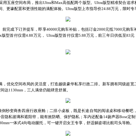
采用五座空间布局，推出
Ultra和Max高低配两个版型。Ultra版型精准
间、更壕配置和更强性能的满配体验。
Ultra版型上市指导价
24.88
万元，限时专
含）前完成下订并提车，即享40000元购车补贴，包括订金
2000元
抵
7000元购车
ax版型首付仅
需
4.88万
元
，
Ultra版型首付
仅需
5.88万
元
，前三年
日供低至
83元
满
，
优化空间布局的灵活度，打造越级豪华私享行政二排。新车拥有同级超
宽
空间
达
1130mm
，三人满坐仍能肆意舒展。
放倒秒变商务四座行政座舱；二排小桌板，既是长途自驾的阅读桌和移动餐吧
静音隐私玻璃和遮阳帘，能有效防晒、保护隐私；车内还配备
14扬声器Bose定
80mm一体式4向电动腿托，可一键开启女王专享，舒适躺姿堪比航司头等舱。