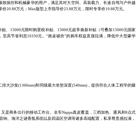
契合追求极致操控和机械豪华的用户，满足其对大空间、高装载力、长途自驾与户外越
享价
20.88
万元；
Max版型上市指导价
23.88
万元，限时专享价
19.88
万元。
补贴
、
15000元限时购置税补贴、15000元超享焕新补贴（可叠加15000元国家
，至高节省利息
10350元
。
“掀桌破价”的购车权益直接拉满，降低中大型豪华
二排大沙发
(
1366mm)
和同级最大
坐垫
深度
(
540mm)，
提供符合人体工程学的腿
，又是商务出行的移动工作台。全车
N
appa真皮
覆盖，三档加热、通风和
8点式
制音响
、海
洋之谜香氛系统
以及四温区空调等诸多高端配置，私享尊贵感拉满，