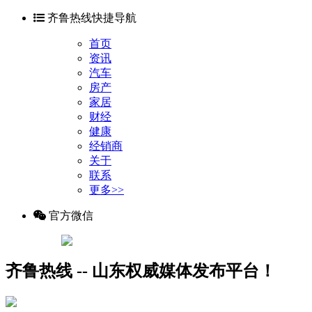
齐鲁热线快捷导航
首页
资讯
汽车
房产
家居
财经
健康
经销商
关于
联系
更多>>
官方微信
齐鲁热线 -- 山东权威媒体发布平台！