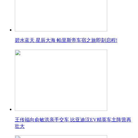
碧水蓝天 星辰大海 帕里斯帝车宿之旅即刻启程!
王传福向俞敏洪亲手交车 比亚迪汉EV精英车主阵营再
壮大