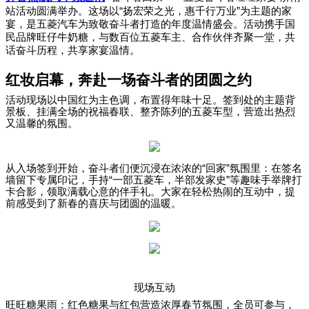
站活动圆满举办。这场以
“
扬宏荣之光，惠千行万业
”
为主题的家
宴，是五菱汽车为致敬奋斗者打造的年度温情盛会。活动携手国
民品牌旺仔牛奶糖，与数百位五菱车主、合作伙伴齐聚一堂，共
话奋斗历程，共享家宴温情。
红妆启幕，奔赴一场奋斗者的团圆之约
活动现场以中国红为主色调，布置得年味十足。签到处的主题背
景板、挂满全场的祝福春联、整齐陈列的五菱车型，营造出热烈
又温馨的氛围。
从入场签到开始，奋斗者们便沉浸在浓浓的
“
回家
”
氛围里：在签名
墙留下专属印记，手持
“
一部五菱车，半部发家史
”
等趣味手举牌打
卡合影，领取满载心意的伴手礼。大家在轻松热闹的互动中，提
前感受到了新春的喜庆与团圆的温暖。
现场互动
旺旺糖果雨：红色糖果与红包营造浓厚春节氛围，全员可参与，