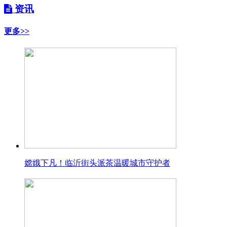
资讯
更多>>
嫦娥下凡！临沂街头派茶温暖城市守护者