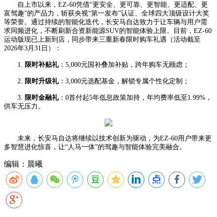
自上市以来，
EZ-60
凭借“更安全、更可靠、更智能、更适配、更
富驾趣”的产品力，斩获央视“第一发布”认证、全球四大顶级设计大奖
等荣誉
。
通过持续的智能化迭代，长安马自达致力于让车辆与用户需
求同频进化，不断刷新合资新能源
SUV
的智能体验上限。
目前，
EZ-60
运动版
现已上新到店
，同步带来三重新春限时购车礼遇（活动截至
2026
年
3
月
31
日）：
1.
限时补贴礼
：
5,000
元国补叠加补贴，跨年购车无顾虑；
2.
限时升级礼
：
3,000
元选配基金，解锁专属个性化定制；
3.
限时金融礼
：
0
首付起
5
年低息政策加持，年均费率低至
1.99%
，
供车无压力。
未来，长安马自达将继续以技术创新为驱动，为
EZ-60
用户带来更
多智慧进化惊喜，让“人马一体”的驾趣与智能体验完美融合。
编辑：晨曦