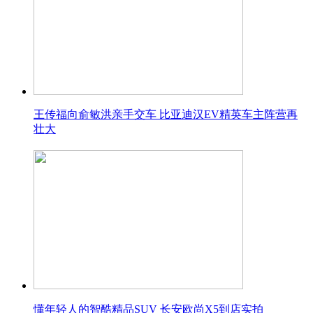
王传福向俞敏洪亲手交车 比亚迪汉EV精英车主阵营再
壮大
懂年轻人的智酷精品SUV 长安欧尚X5到店实拍