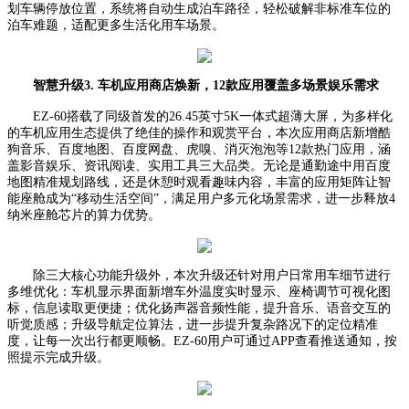
划车辆停放位置，系统将自动生成泊车路径，轻松破解非标准车位的
泊车难题，适配更多生活化用车场景。
智慧升级
3
.
车机应用商店焕新，
12
款应用覆盖多场景娱乐需求
EZ-60
搭载了同级首发的
26.45
英寸
5K
一体式超薄大屏，为多样化
的车机应用生态提供了绝佳的操作和观赏平台，本次应用商店新增酷
狗音乐、百度地图、百度网盘、虎嗅、消灭泡泡等
12
款热门应用，涵
盖影音娱乐、资讯阅读、实用工具三大品类。无论是通勤途中用百度
地图精准规划路线，还是休憩时观看趣味内容，丰富的应用矩阵让智
能座舱成为“移动生活空间”，满足用户多元化场景需求，进一步释放
4
纳米座舱芯片的算力优势。
除
三
大核心功能
升级
外，本次
升级
还针对用户日常用车细节进行
多维优化：车机显示界面新增车外温度实时显示、座椅调节可视化图
标，信息读取更便捷；优化扬声器音频性能，提升音乐、语音交互的
听觉质感；升级导航定位算法，进一步提升复杂路况下的定位精准
度，让每一次出行都更顺畅。
EZ-60
用户可通过
APP
查看推送通知，按
照提示完成升级
。