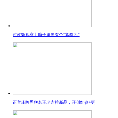
时政微观察丨脑子里要有个“紧箍咒”
正官庄跨界联名王老吉推新品，开创红参+更