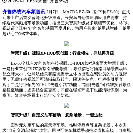
2026-3-1 10:38
|
来自: 齐鲁热线
齐鲁热线汽车频道讯
2
月
7
日，
MAZDA EZ-60
（以下称
EZ-60
）正式
迎来上市后首次智能化升级
推送
。
长安马自达
快速响应
用户需求
、持
续迭代
高频用车场景
功能
，推出
三
大智慧升级及多项细节优化，将
“央
视认证全球好车”的智能基因再度进化，为用户带来“越用越智能、越用
越贴心”的驾乘体验。
智慧升级
1
.
裸眼
3D-HUD
双创新：行业领先，
导航
再升级
EZ-60
全球首发的智能科技裸眼
3D-HUD
此次迎来
两大智慧
升级：
一是
行业首创
“
3D
立牌指引智能导航”，导航信息将随路口场景自动匹
配立牌大小，让导航信息和路况提示立体地出现在驾驶员的前方视野
里，无需转移视线即可清晰获取转向、限速等信息，行程指引更直
观；二是
行业领先的
“
HUD
光毯引路”功能，“智能光毯”可精准投射导航
路径至地面，虚实贴合度更高，即便在强光环境下也能清晰识别，为
夜间、隧道等场景出行筑牢安全防线。
智慧升级
2
.
自定义泊车辅助，复杂场景，一键适配
面对无划定车位的露天停车场、临时停靠点等复杂场景，本次
升
级
“自定义泊车辅助”功能。用户可在车机端手动拖动虚拟车模，自由规