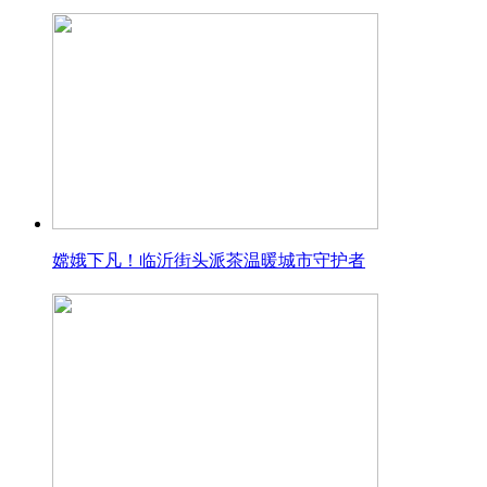
嫦娥下凡！临沂街头派茶温暖城市守护者