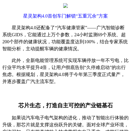
星灵架构
4.0
首创车门
解锁
“五重冗余”方案
星灵架构
4.0
还配备了“汽车健康管家”——广汽智能诊断
系统
GIDS
，它能通过上万个参数，
24
小时监测
69
个系统、超
200
个部件的健康状况，功能覆盖度达到
100%
，结合专家系统
智能分析，主动提醒车辆的健康情况。
此外，全新电能管理系统可实现车辆停放一年不亏电，比
行业平均水平提升
4
倍，让用户彻底告别“久停难启动”的出行
焦虑。根据规划，星灵架构
4.0
将于今年第三季度正式量产，
并逐步覆盖广汽主流车型。
芯片生态，打造自主可控的产业链基石
如果说汽车电子电气架构的进化，推动了智能出行体验的
升级，那芯片就是支撑这份跃升的关键。面对全球产业环境，