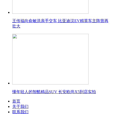
王传福向俞敏洪亲手交车 比亚迪汉EV精英车主阵营再
壮大
懂年轻人的智酷精品SUV 长安欧尚X5到店实拍
首页
关于我们
联系我们