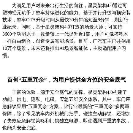
为满足用户对未来出行生活的向往，星灵架构
4.0
通过可
塑神经元赋予了整车持续进化的能力。基于并行升级与预安装
技术，整车
OTA
升级时间从最快
30
分钟缩短至
8
分钟，刷新行
业纪录。同时，基于星灵架构
4.0
打造的场景大师，可支持
3600
个功能原子，数量较上一代提升近
1
倍，用户可像搭积木
一样自由组合，创造专属智能场景。目前，广汽车主已共创超
10
万个场景，未来还将推出
AI
场景智能体，主动适配用户习
惯。
首创
“五重冗余”，为用户提供全方位的安全底气
丰富的体验，源于安全底气的支撑。星灵架构
4.0
构建了
功能、供电、隐私、电磁、应急五维安全体系。其中，车门应
急解锁采用“五重冗余”方案，比行业最新的“三重冗余”多两重
保障，除了常见的车内外机械门把手、碰撞主动解锁，还增加
了失效应急解锁策略和门锁独立电源，即使遇到严重的事故，
也能为安全兜底。