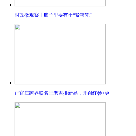
时政微观察丨脑子里要有个“紧箍咒”
正官庄跨界联名王老吉推新品，开创红参+更