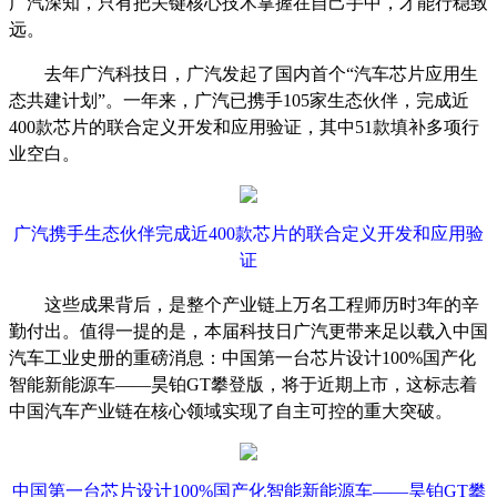
广汽深知，只有把关键核心技术掌握在自己手中，才能行稳致
远。
去年广汽科技日，广汽发起了国内首个
“汽车芯片应用生
态共建计划”。一年来，广汽已携手
105
家生态伙伴，完成近
400
款芯片的联合定义开发和应用验证，其中
51
款填补多项行
业空白。
广汽携手生态伙伴完成近
400
款芯片的联合定义开发和应用验
证
这些成果背后，是整个产业链上万名工程师历时
3
年的辛
勤付出。值得一提的是，本届科技日广汽更带来足以载入中国
汽车工业史册的重磅消息：中国第一台芯片设计
100%
国产化
智能新能源车——昊铂
GT
攀登版，将于近期上市，这标志着
中国汽车产业链在核心领域实现了自主可控的重大突破。
中国第一台芯片设计
100%
国产化智能新能源车——昊铂
GT
攀