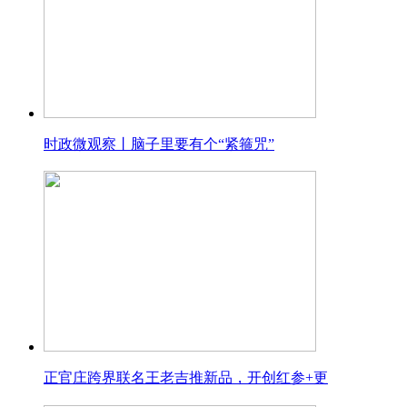
时政微观察丨脑子里要有个“紧箍咒”
正官庄跨界联名王老吉推新品，开创红参+更