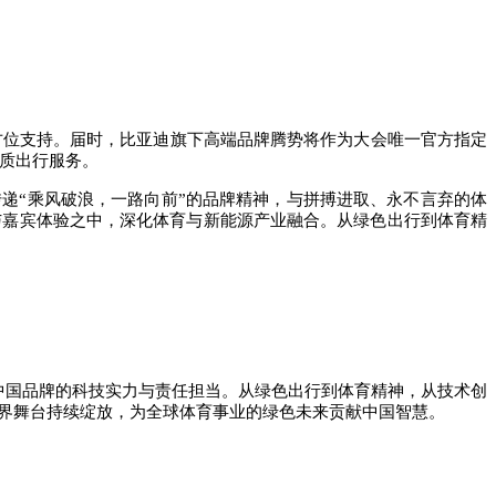
全方位支持。届时，比亚迪旗下高端品牌腾势将作为大会唯一官方指定
品质出行服务。
递“乘风破浪，一路向前”的品牌精神，与拼搏进取、永不言弃的体
与嘉宾体验之中
，
深化体育与新能源产业融合。从绿色出行到体育精
示中国品牌的科技实力与责任担当。从绿色出行到体育精神，从技术创
界舞台持续绽放，为全球体育事业的绿色未来贡献中国智慧。