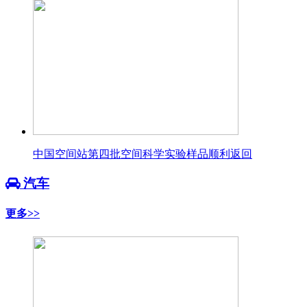
中国空间站第四批空间科学实验样品顺利返回
汽车
更多>>