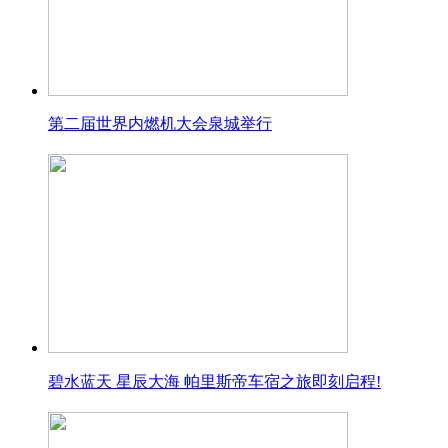
第二届世界内燃机大会泉城举行
碧水蓝天 星辰大海 帕里斯帝车宿之旅即刻启程!