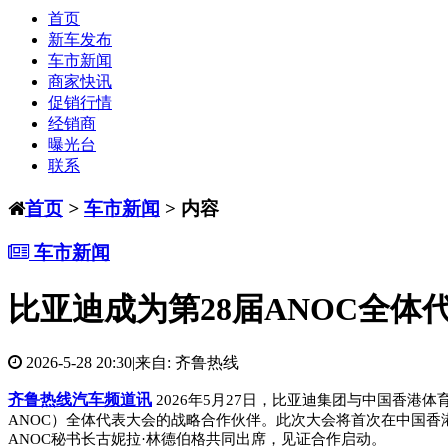
首页
新车发布
车市新闻
商家快讯
促销行情
经销商
曝光台
联系
首页
>
车市新闻
> 内容
车市新闻
比亚迪成为第28届ANOC全体
2026-5-28 20:30
|
来自: 齐鲁热线
齐鲁热线汽车频道讯
2026年5月27日，比亚迪集团与中国香
ANOC）全体代表大会
的
战略合作伙伴。此次大会将首次在中国香
ANOC秘书长古妮拉·林德伯格共同出席，见证合作启动。