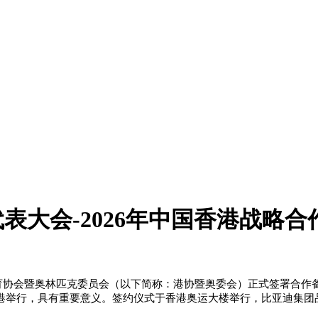
代表大会-2026年中国香港战略合
港体育协会暨奥林匹克委员会（以下简称：港协暨奥委会）正式签署合
港举行，具有重要意义
。
签约仪式于香港奥运大楼举行，比亚迪
集团