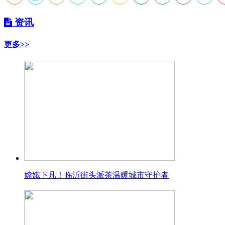
资讯
更多>>
嫦娥下凡！临沂街头派茶温暖城市守护者