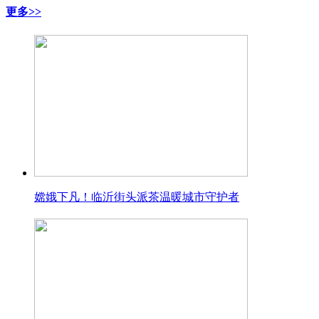
更多>>
嫦娥下凡！临沂街头派茶温暖城市守护者