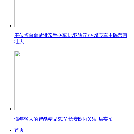
王传福向俞敏洪亲手交车 比亚迪汉EV精英车主阵营再
壮大
懂年轻人的智酷精品SUV 长安欧尚X5到店实拍
首页