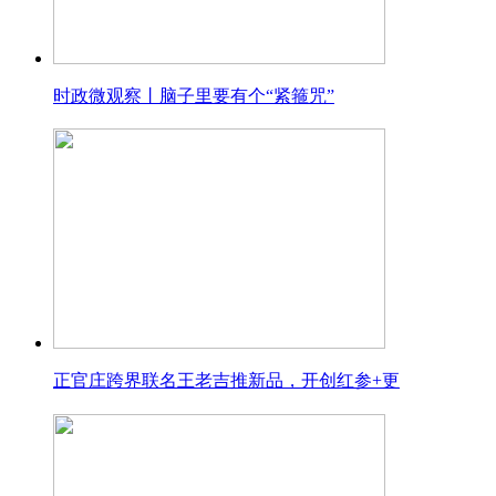
时政微观察丨脑子里要有个“紧箍咒”
正官庄跨界联名王老吉推新品，开创红参+更