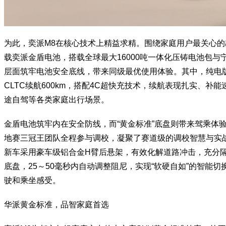
为此，奕派M8在核心技术上精益求精。围绕家庭用户最关心的
载奕派金盾电池，搭载全球最大16000吨一体化压铸电池包与
层面筑牢电池安全底线，带来同级最优使用体验。其中，纯电版
CLTC续航600km，搭配4C超快充技术，续航表现扎实、补
途自驾等各类家庭出行场景。
金盾电池筑牢内在安全防线，而“黄金标准”底盘则带来驾乘体
地赛三冠王团队全程参与调校，凝聚了赛道级的调校智慧与实
新车采用豪车级铝合金H臂后悬架，有效化解道路冲击，充分隔
底盘，25～50毫秒内自动调整阻尼，实现“软硬自如”的智能切
驶和乘坐感受。
华派黄金标准，品智家庭首选