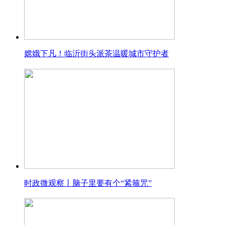
嫦娥下凡！临沂街头派茶温暖城市守护者
时政微观察丨脑子里要有个“紧箍咒”