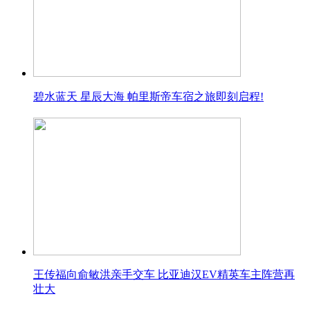
碧水蓝天 星辰大海 帕里斯帝车宿之旅即刻启程!
王传福向俞敏洪亲手交车 比亚迪汉EV精英车主阵营再
壮大