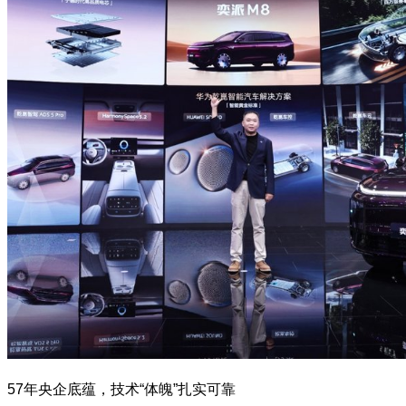
57年央企底蕴，技术“体魄”扎实可靠