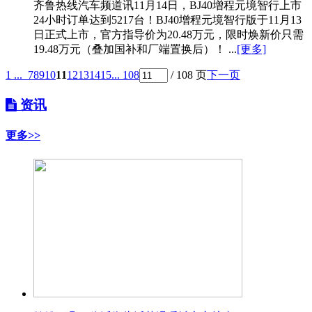
齐鲁热线汽车频道讯11月14日，BJ40增程元境智行上市
24小时订单达到5217台！BJ40增程元境智行版于11月13
日正式上市，官方指导价为20.48万元，限时焕新价只需
19.48万元（叠加国补和厂端置换后）！ ...
[更多]
1 ...
7
8
9
10
11
12
13
14
15
... 108
/ 108 页
下一页
资讯
更多>>