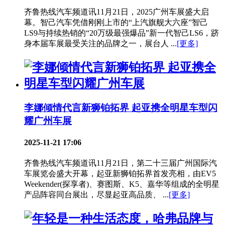
齐鲁热线汽车频道讯11月21日，2025广州车展盛大启
幕。智己汽车凭借刚刚上市的“上汽旗舰大六座”智己
LS9与持续热销的“20万级最强爆品”新一代智己LS6，跻
身本届车展最受关注的品牌之一，展台人 ...
[更多]
李娜倾情代言新狮铂拓界 起亚携全明星车型闪
耀广州车展
2025-11-21 17:06
齐鲁热线汽车频道讯11月21日，第二十三届广州国际汽
车展览会盛大开幕，起亚新狮铂拓界首发亮相，由EV5
Weekender(探享者)、赛图斯、K5、嘉华等组成的全明星
产品阵容同台展出，尽显起亚高品质、 ...
[更多]