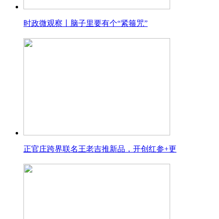
时政微观察丨脑子里要有个“紧箍咒”
正官庄跨界联名王老吉推新品，开创红参+更