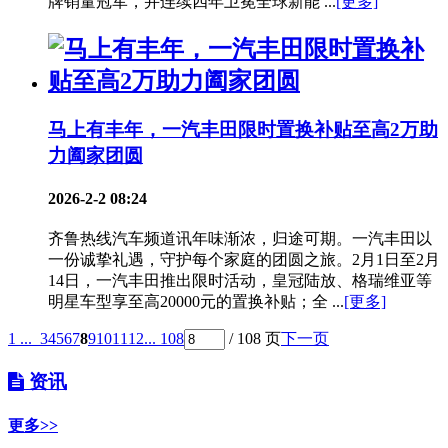
牌销量冠军，并连续四年卫冕全球新能 ...
[更多]
马上有丰年，一汽丰田限时置换补贴至高2万助
力阖家团圆
2026-2-2 08:24
齐鲁热线汽车频道讯年味渐浓，归途可期。一汽丰田以
一份诚挚礼遇，守护每个家庭的团圆之旅。2月1日至2月
14日，一汽丰田推出限时活动，皇冠陆放、格瑞维亚等
明星车型享至高20000元的置换补贴；全 ...
[更多]
1 ...
3
4
5
6
7
8
9
10
11
12
... 108
/ 108 页
下一页
资讯
更多>>