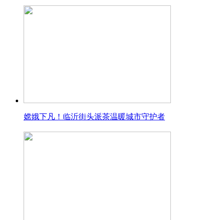
嫦娥下凡！临沂街头派茶温暖城市守护者