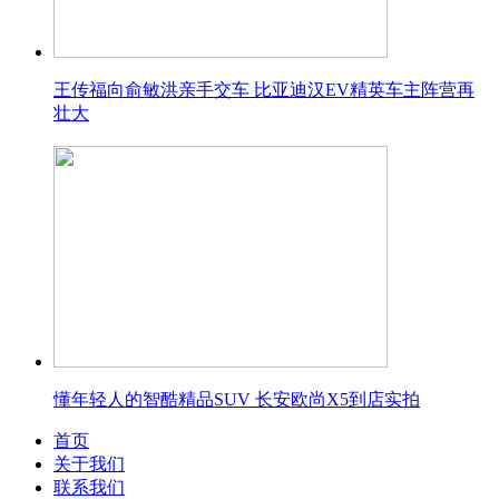
王传福向俞敏洪亲手交车 比亚迪汉EV精英车主阵营再
壮大
懂年轻人的智酷精品SUV 长安欧尚X5到店实拍
首页
关于我们
联系我们